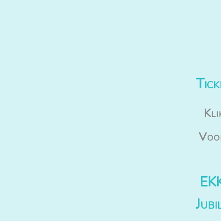
Tick
Kli
Voor
EKK
Jubi