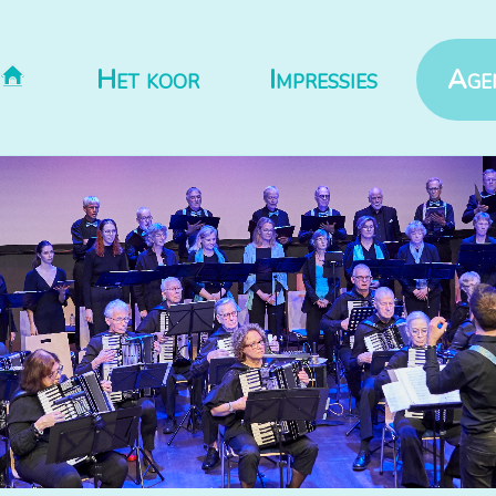
Het koor
Impressies
Age